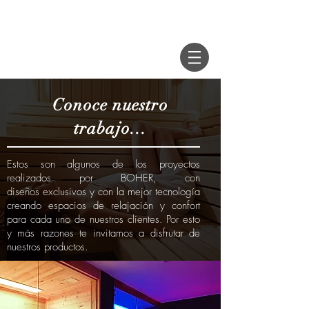
Conoce nuestro
trabajo...
Estos son algunos de los proyectos
realizados por BOHER, con
diseños exclusivos y con la mejor tecnología
creando espacios de relajación y confort
para cada uno de nuestros clientes. Por esto
y más razones te invitamos a disfrutar de
nuestros productos.